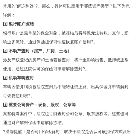
常用的“解冻利器”?。那么，具体可以应用于哪些资产类型？以下为您
详解：
1️⃣
银行账户冻结
银行账户是最常见的保全对象，被冻结后将导致无法转账、支付，影
响业务流转。通过保函担保可快速恢复账户使用?。
2️⃣
不动产查封（房产、厂房、土地）
涉及产权登记的房产和土地若被查封，将严重影响出售、抵押或正常
使用。通过法院认可的保函可申请解除查封?。
3️⃣
机动车辆查封
车辆因债务纠纷被法院查封后不能转让或上路。出具保函并申请解封
可恢复使用权?。
4️⃣
重要公司资产：设备、股权、公章等
某些特殊案件中，法院也可能查封公司公章、股东股权等。这些也可
通过财产解封保函申请解除冻结。
?温馨提醒：是否可用保函解封，取决于法院是否认可该担保方式及出