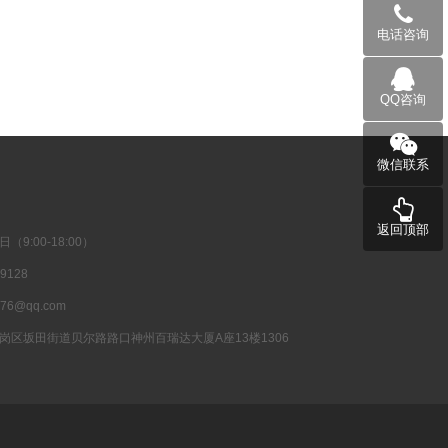
电话咨询
QQ咨询
微信联系
返回顶部
9:00-18:00）
9128
6@qq.com
岗区坂田街道贝尔路路口神州百瑞达大厦A座13楼1306