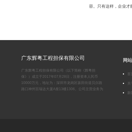
关规定和要求。
容。只有这样，企业才
广东辉粤工程担保有限公司
网
广东辉粤工程担保有限公司（以下简称《辉粤担
首
保》）成立于2017年07月28日，注册资本人民币
10000万元，地址为：深圳市龙岗区坂田街道贝尔路
关
路口神州百瑞达大厦A座13楼1306。公司主营业务为
新