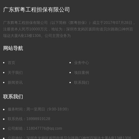
广东辉粤工程担保有限公司
广东辉粤工程担保有限公司（以下简称《辉粤担保》）成立于2017年07月28日，
注册资本人民币10000万元，地址为：深圳市龙岗区坂田街道贝尔路路口神州百
瑞达大厦A座13楼1306。公司主营业务为
网站导航
首页
业务中心
关于我们
项目案例
新闻资讯
联系我们
联系我们
服务时间：周一至周日（9:00-18:00）
联系热线：18998919128
公司邮箱：118047776@qq.com
公司地址：深圳市龙岗区坂田街道贝尔路路口神州百瑞达大厦A座13楼1306