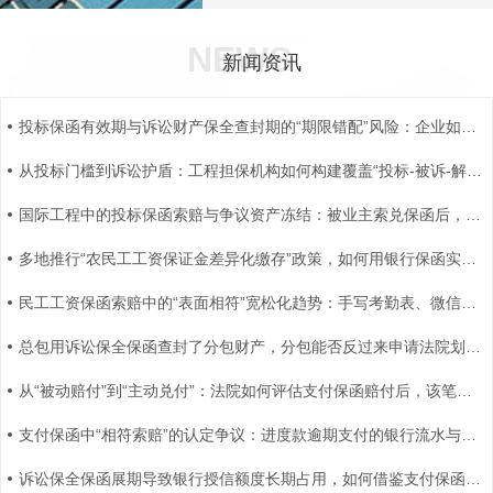
NEWS
新闻资讯
投标保函有效期与诉讼财产保全查封期的“期限错配”风险：企业如何规避空窗期的信用塌陷？
从投标门槛到诉讼护盾：工程担保机构如何构建覆盖“投标-被诉-解封”全周期的“一篮子”非融资性保函授信？
国际工程中的投标保函索赔与争议资产冻结：被业主索兑保函后，如何依据独立保函司法解释申请紧急止付兼议资产解封？
多地推行“农民工工资保证金差异化缴存”政策，如何用银行保函实现“零现金”合规与信用评级最优？
民工工资保函索赔中的“表面相符”宽松化趋势：手写考勤表、微信转账记录是否能作为相符单据？
总包用诉讼保全保函查封了分包财产，分包能否反过来申请法院划拨总包的民工工资保函以支付欠薪？
从“被动赔付”到“主动兑付”：法院如何评估支付保函赔付后，该笔资金被原告申请财产保全的二次冻结风险？
支付保函中“相符索赔”的认定争议：进度款逾期支付的银行流水与监理证明，是否属于不兼容的单据瑕疵？
诉讼保全保函展期导致银行授信额度长期占用，如何借鉴支付保函的“减额/销额”机制来优化企业信用资源？