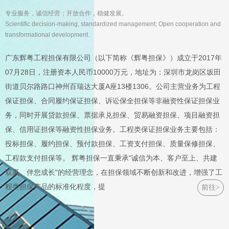
专业服务，诚信经营；开放合作，稳健发展。
Scientific decision-making, standardized management; Open cooperation and
transformational development.
广东辉粤工程担保有限公司（以下简称《辉粤担保》）成立于2017年
07月28日，注册资本人民币10000万元，地址为：深圳市龙岗区坂田
街道贝尔路路口神州百瑞达大厦A座13楼1306。公司主营业务为工程
保证担保、合同履约保证担保、诉讼保全担保等非融资性保证担保业
务，同时开展贷款担保、票据承兑担保、贸易融资担保、项目融资担
保、信用证担保等融资性担保业务。工程类保证担保业务主要包括：
投标担保、履约担保、预付款担保、工资支付担保、质量保修担保、
工程款支付担保等。 辉粤担保一直秉承"诚信为本、客户至上、共建
双赢、伴您成长"的经营理念，在担保领域不断创新和改进，增强了工
程类担保产品的标准化程度，提
前往>