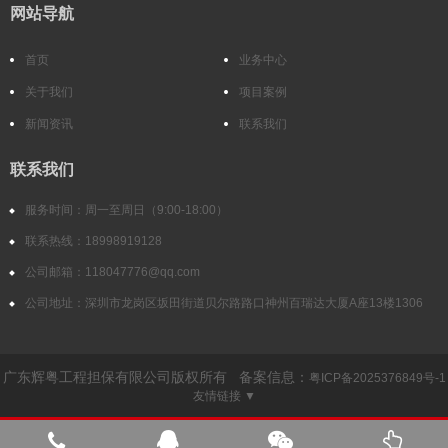
网站导航
首页
业务中心
关于我们
项目案例
新闻资讯
联系我们
联系我们
服务时间：周一至周日（9:00-18:00）
联系热线：18998919128
公司邮箱：118047776@qq.com
公司地址：深圳市龙岗区坂田街道贝尔路路口神州百瑞达大厦A座13楼1306
广东辉粤工程担保有限公司版权所有 备案信息：
粤ICP备2025376849号-1
友情链接 ▼